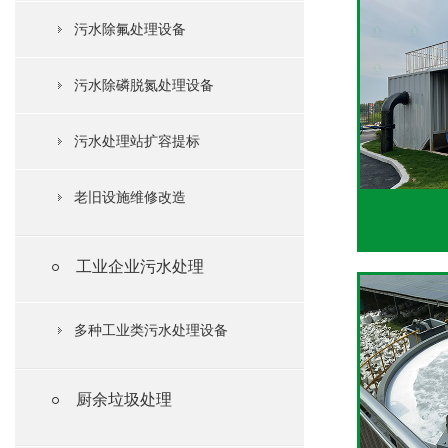
污水除氟处理设备
污水除磷脱氮处理设备
污水处理站扩容提标
老旧设施维修改造

工业企业污水处理
多种工业类污水处理设备

厨余垃圾处理