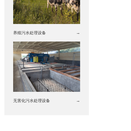
养殖污水处理设备
→
无害化污水处理设备
→