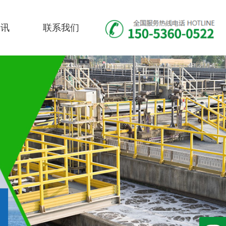
资讯
联系我们