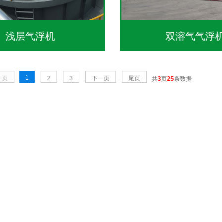
浅层气浮机
双溶气气浮
1
一页
2
3
下一页
尾页
共
3
页
25
条数据