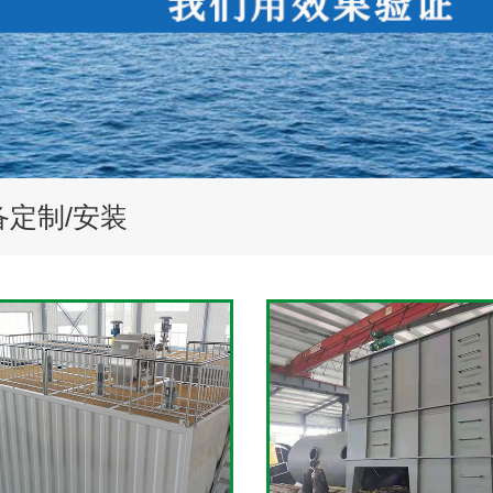
备定制/安装