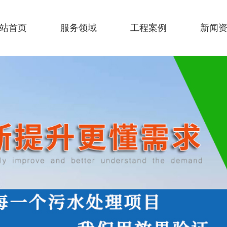
站首页
服务领域
工程案例
新闻