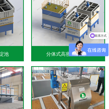
联系方式
淀池
分体式高密度沉淀池